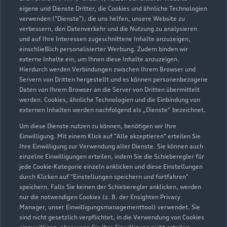
eigene und Dienste Dritter, die Cookies und ähnliche Technologien
verwenden ("Dienste"), die uns helfen, unsere Website zu
verbessern, den Datenverkehr und die Nutzung zu analysieren
und auf Ihre Interessen zugeschnittene Inhalte anzuzeigen,
einschließlich personalisierter Werbung. Zudem binden wir
externe Inhalte ein, um Ihnen diese Inhalte anzuzeigen.
Hierdurch werden Verbindungen zwischen Ihrem Browser und
Servern von Dritten hergestellt und es können personenbezogene
Stukenborg 130
Daten von Ihrem Browser an die Server von Dritten übermittelt
49377 Vechta
werden. Cookies, ähnliche Technologien und die Einbindung von
externen Inhalten werden nachfolgend als „Dienste“ bezeichnet.
04441 90960
Um diese Dienste nutzen zu können, benötigen wir Ihre
Einwilligung. Mit einem Klick auf "Alle akzeptieren" erteilen Sie
Ihre Einwilligung zur Verwendung aller Dienste. Sie können auch
Kontakt.avec@starke-gruppe.de
einzelne Einwilligungen erteilen, indem Sie die Schieberegler für
jede Cookie-Kategorie einzeln anklicken und diese Einstellungen
Kontaktdaten herunterladen
durch Klicken auf "Einstellungen speichern und fortfahren"
speichern. Falls Sie keinen der Schieberegler anklicken, werden
nur die notwendigen Cookies (z. B. der Ensighten Privacy
Manager, unser Einwilligungsmanagementtool) verwendet. Sie
sind nicht gesetzlich verpflichtet, in die Verwendung von Cookies
Öffnungszeiten