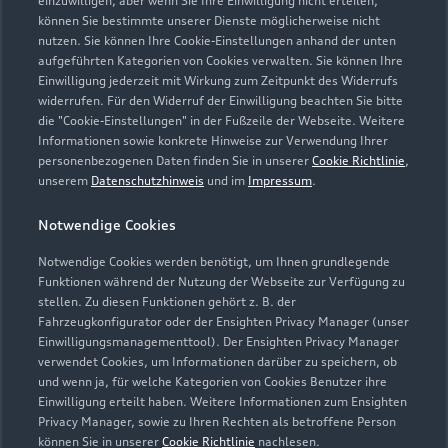
einzuwilligen, aber wenn Sie Ihre Einwilligung nicht erteilen,
können Sie bestimmte unserer Dienste möglicherweise nicht
nutzen. Sie können Ihre Cookie-Einstellungen anhand der unten
Verkauf
aufgeführten Kategorien von Cookies verwalten. Sie können Ihre
Einwilligung jederzeit mit Wirkung zum Zeitpunkt des Widerrufs
Geöffnet bis
13:00
widerrufen. Für den Widerruf der Einwilligung beachten Sie bitte
die "Cookie-Einstellungen" in der Fußzeile der Webseite. Weitere
Informationen sowie konkrete Hinweise zur Verwendung Ihrer
Service
personenbezogenen Daten finden Sie in unserer
Cookie Richtlinie
,
Schließt bald
12:15
unserem
Datenschutzhinweis
und im
Impressum
.
Bitte beachten Sie, dass außerhalb der gesetzlichen
Notwendige Cookies
Öffnungszeiten keine Beratung, kein Verkauf und keine
Notwendige Cookies werden benötigt, um Ihnen grundlegende
Probefahrt erfolgen kann.
Funktionen während der Nutzung der Webseite zur Verfügung zu
stellen. Zu diesen Funktionen gehört z. B. der
Fahrzeugkonfigurator oder der Ensighten Privacy Manager (unser
Einwilligungsmanagementtool). Der Ensighten Privacy Manager
Zurück nach oben
verwendet Cookies, um Informationen darüber zu speichern, ob
und wenn ja, für welche Kategorien von Cookies Benutzer ihre
Einwilligung erteilt haben. Weitere Informationen zum Ensighten
Modelle
Privacy Manager, sowie zu Ihren Rechten als betroffene Person
können Sie in unserer
Cookie Richtlinie
nachlesen.