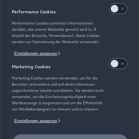
Kaufen & leasen
Alle Modelle
Performance Cookies
Modelle vergleichen
Service & Zubehör
Performance Cookies sammeln Informationen
Neuwagensuche
darüber, wie unsere Webseite genutzt wird (z. B.
Elektromodelle
Anzahl der Besuche, Verweildauer). Diese Cookies
Gebrauchtwagensuche
Support
werden zur Optimierung der Webseite verwendet.
Saisonale Angebote
Plug-in-Hybride
Gebrauchtwagen
Einstellungen anpassen
Audi Services
Über Audi
Kundenservice
Finanzierung
Marketing Cookies
Garantie
Händlersuche
Aktionen & Angebote
Unternehmen
Marketing Cookies werden verwendet, um für die
Audi digital services
Benutzer relevantere und auf deren Interessen
Audi Code
Geschäftskunden
Karriere
zugeschnittene Inhalte anzubieten. Sie werden auch
myAudi
verwendet, um die Erscheinungshäufigkeit einer
Häufige Fragen (FAQ)
Investor Relations
Werbeanzeige zu begrenzen und um die Effektivität
© 2026 AUDI AG. Alle Rechte vorbehalten
von Werbekampagnen zu messen und zu steuern.
Audi Online Beratung
Presse & Media Center
Impressum
Rechtliches
Hinweisgebersystem
Einstellungen anpassen
Online-Terminvereinbarung
Datenschutz
Datenschutzinformation
Cookie-Einstellungen
Servicekontakt
Cookie-Richtlinie
Barrierefreiheit